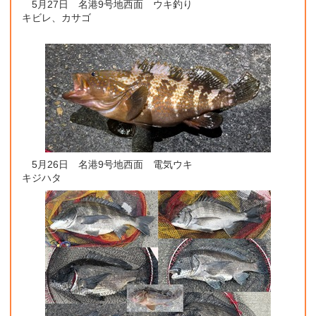
5月27日 名港9号地西面 ウキ釣り
キビレ、カサゴ
5月26日 名港9号地西面 電気ウキ
キジハタ