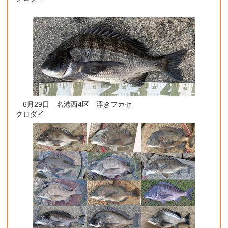
6月29日 名港西4区 浮きフカセ
クロダイ