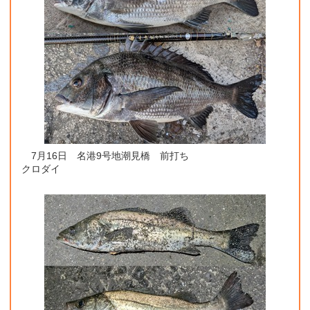
7月16日 名港9号地潮見橋 前打ち
クロダイ